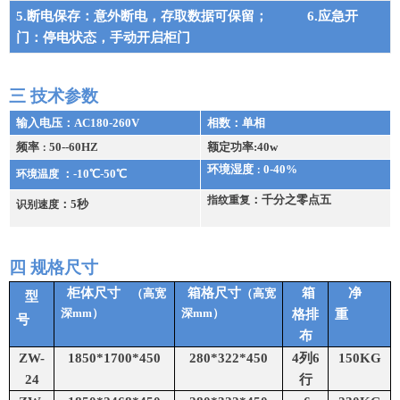
5.
断电保存：意外断电，存取数据可保留；
6.
应急开
门：停电状态，手动开启柜门
三 技术参数
输入电压：
AC180-260V
相数：单相
频率
50--60HZ
额定功率
:40w
：
环境湿度
0-40%
：
：
-10
℃
-50
℃
环境温度
：千分之零点五
指纹重复
：
5
秒
识别速度
四 规格尺寸
柜体尺寸
箱格尺寸
箱
净
（高宽
（高宽
型
深
mm
）
深
mm
）
格排
重
号
布
ZW-
1850*1700*450
280*322*450
4
列
6
150KG
24
行