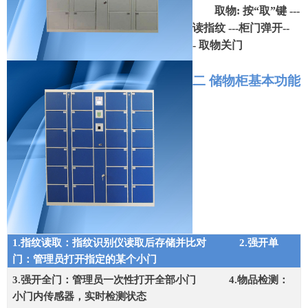
取物
:
按“取”键
---
读指纹
---
柜门弹开
--
-
取物关门
二 储物柜基本功能
1.
指纹读取：指纹识别仪读取后存储并比对
2.
强开单
门：管理员打开指定的某个小门
3.
强开全门：管理员一次性打开全部小门
4.
物品检测：
小门内传感器，实时检测状态