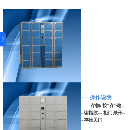
一 操作说明
存物
:
按“存”键
--
-
读指纹
---
柜门弹开
--
-
存物关门